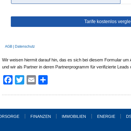
Wir weisen hiermit darauf hin, das es sich bei diesem Formular um
und wir als Partner in deren Partnerprogramm für verifizierte Leads
F
T
E
T
a
wi
m
eil
c
tt
ail
e
e
er
n
b
ORSORGE
FINANZEN
IMMOBILIEN
ENERGIE
DS
o