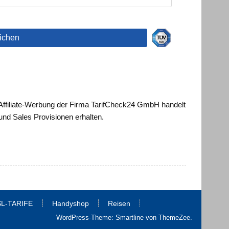
 Affiliate-Werbung der Firma TarifCheck24 GmbH handelt
 und Sales Provisionen erhalten.
L-TARIFE
Handyshop
Reisen
WordPress-Theme: Smartline von ThemeZee.